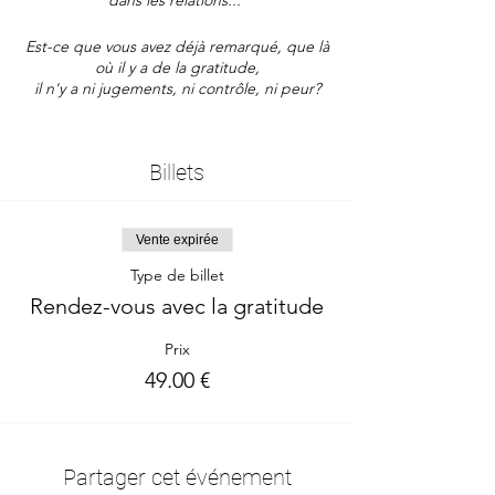
dans les relations...
Est-ce que vous avez déjà remarqué, que là
où il y a de la gratitude,
il n'y a ni jugements, ni contrôle, ni peur?
Savais-tu que tu peux travailler avec la
gratitude? OUI, OUI! :)
Billets
Il y a un paquet de trucs que nous pouvons
dévérouiller avec la gratitude.
Vente expirée
Comment est-ce que l'on fait ça?
Type de billet
Rendez-vous avec la gratitude
- Un appel de 60 minutes ou plus
- En ligne sur Zoom
Prix
- Outils Access Consciousness®
49.00 €
- Replay disponible
Le temps dans le monde:
https://www.timeanddate.com/worldclock/fi
xedtime.html?
Partager cet événement
iso=20240313T19&p1=945&ah=1