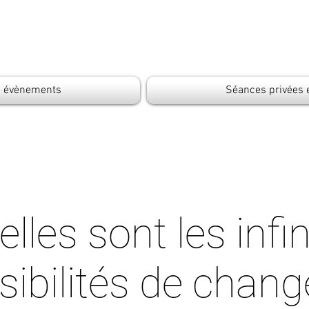
s évènements
Séances privées 
lles sont les infi
sibilités de change