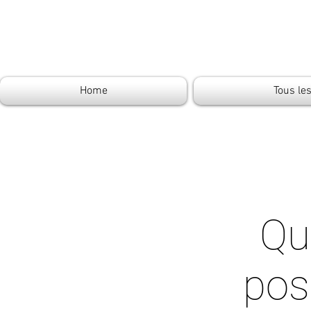
Home
Tous le
Que
pos