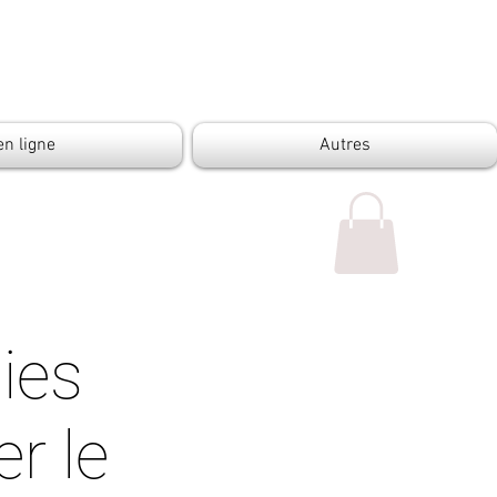
en ligne
Autres
nies
r le