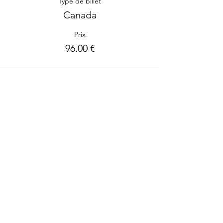
Type de billet
Canada
Prix
96.00 €
Partager cet événement
Me contacter
Bienvenue à toutes tes questions!