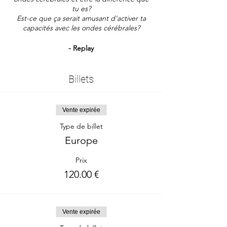
tu es?
Est-ce que ça serait amusant d'activer ta
capacités avec les ondes cérébrales?
- Replay
-Outils Access Consciousness®
-Rendez-vous sur Zoom
Billets
Ton heure dans le monde:
https://www.timeanddate.com/worldclock/fi
xedtime.html?
Vente expirée
iso=20230927T21&p1=945&ah=1
Type de billet
Europe
Prix
120.00 €
Vente expirée