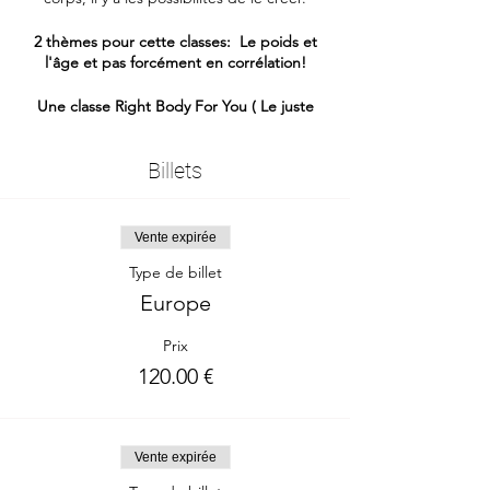
2 thèmes pour cette classes: Le poids et
l'âge et pas forcément en corrélation!
Une classe Right Body For You ( Le juste
corps pour toi ) est une classe spécialisée
d'Access Consciousness®
Billets
- En ligne sur Zoom
- Replay disponible
-Outils Access Consciousness®
Vente expirée
-Pas de prérequis
Type de billet
Europe
Ton temps dans le monde:
https://www.timeanddate.com/worldclock/fi
Prix
xedtime.html?
iso=20231211T1930&p1=945&ah=2
120.00 €
Vente expirée