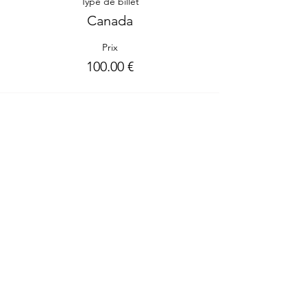
Type de billet
Canada
Prix
100.00 €
Partager cet événement
Me contacter
Bienvenue à toutes tes questions!