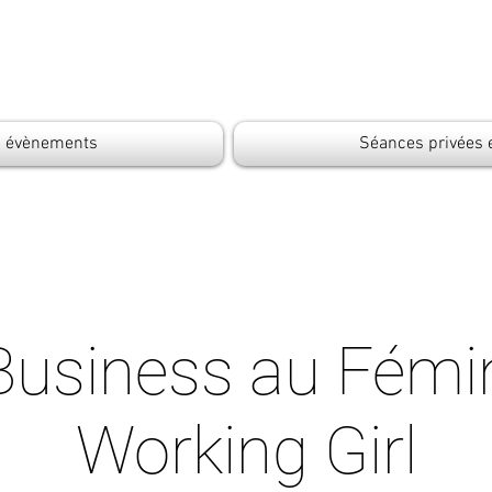
s évènements
Séances privées 
Business au Fémin
Working Girl