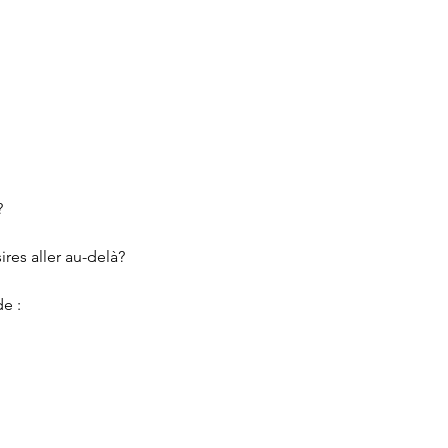
?
res aller au-delà?
e :