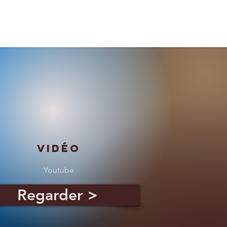
9&p1=945&ah=2
Vidéo
Youtube
Regarder >