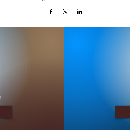
Outils Access Consciousness®
Replay Disponible après l'atelier
Rendez-vous sur Zoom en ligne
Ton heure dans le monde:
timeanddate.com/worldclock/fixedtime.html?iso=20220106T1
!