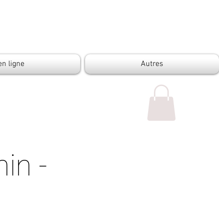
en ligne
Autres
in -