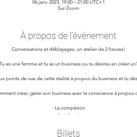
06 janv. 2023, 19:00 – 21:00 UTC+1
Sur Zoom
À propos de l'événement
Conversations et déblayages, un atelier de 2 heures!
Tu es une femme et tu as un business ou tu désires en créer un
ux points de vue de cette réalité à propos du business et tu dési
mment créer, gérer son business avec ta conscience à propos d
- La compétion
- La jalousie
- Le manque de soutien
- Les problème d'argent
Billets