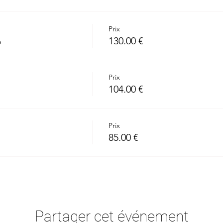
- Les points de vue sur les femmes en business
- Être visible et quoi montrer de toi
- La comparaison
Prix
- La confiance
%
130.00 €
- La solitude
- Les réseau sociaux
- Trouver des clients
Prix
- La confusion
104.00 €
- Comment avancer
- L'engagement
- Le corps
Prix
- Les enfants et la famille
85.00 €
- L'organisation
- Les relations
- La situation mondiale
- Les croyances...
ne, te coince et t'empêche d'avoir ta réalité d'aisance, joie et gl
Partager cet événement