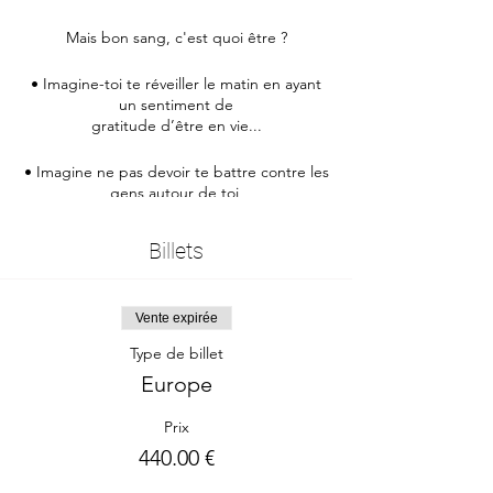
Mais bon sang, c'est quoi être ?
• Imagine-toi te réveiller le matin en ayant
un sentiment de
gratitude d’être en vie...
• Imagine ne pas devoir te battre contre les
gens autour de toi,
ni avoir à t’aligner et à t’accorder avec
eux...
Billets
• Imagine avoir dans toute situation un
sentiment de paix,
d’aisance et de joie...
Vente expirée
Type de billet
• Imagine ne juger aucun choix que tu as
Europe
fait ou que tu fais,
ni aucun des choix de ceux qui
Prix
t’entourent...
440.00 €
• Imagine-toi te sentir vraiment bien dans ta