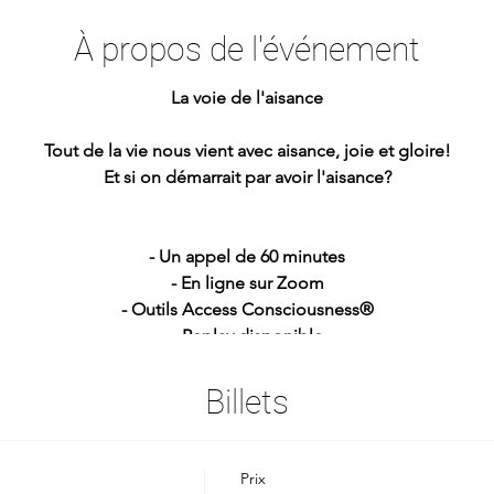
À propos de l'événement
La voie de l'aisance
Tout de la vie nous vient avec aisance, joie et gloire!
Et si on démarrait par avoir l'aisance?
- Un appel de 60 minutes
- En ligne sur Zoom
- Outils Access Consciousness®
- Replay disponible
Ton temps dans le monde:
Billets
https://www.timeanddate.com/worldclock/fixedtime.html?
sg=La+voie+de+l%27aisance&iso=20231129T19&p1=945&ah
Prix