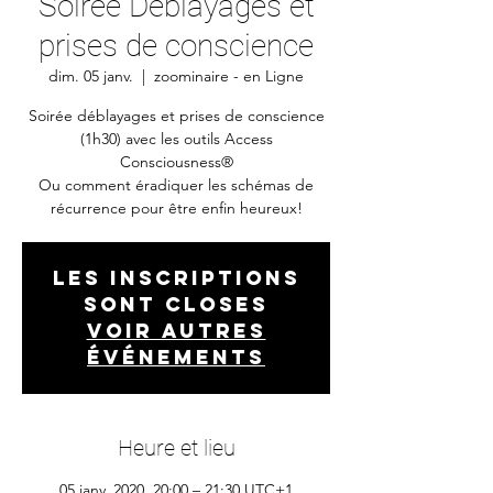
Soirée Déblayages et
prises de conscience
dim. 05 janv.
  |  
zoominaire - en Ligne
Soirée déblayages et prises de conscience
(1h30) avec les outils Access
Consciousness®
Ou comment éradiquer les schémas de
récurrence pour être enfin heureux!
Les inscriptions
sont closes
Voir autres
événements
Heure et lieu
05 janv. 2020, 20:00 – 21:30 UTC+1