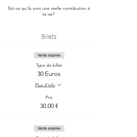
Est-ce qu’ils sont une réelle contribution à
ta vie?
Comment le savoir?
Billets
Quelles questions poser?
Quoi être et comment gérer?
Vente expirée
Il y a des éléments et des outils qui vont
Type de billet
t'amener vers
30 Euros
la clareté que tu demandes!
Plus d'info
Replay disponible après l’appel.
Prix
30.00 €
Ton heure dans le monde:
https://www.timeanddate.com/worldclock/fi
xedtime.html?
iso=20220525T18&p1=945&ah=1
Vente expirée
Outils Access Consciousness.