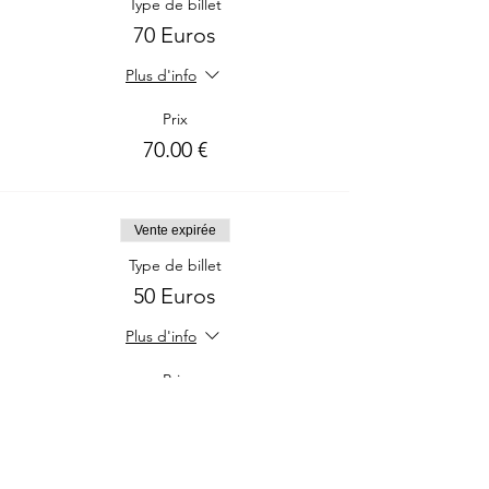
Type de billet
Tu recevras tes liens 48 heures avant
l’appel.
70 Euros
Plus d'info
Prix
70.00 €
Vente expirée
Type de billet
50 Euros
Plus d'info
Prix
50.00 €