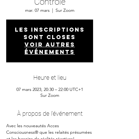
Contrôle
mar. 07 mars
  |  
Sur Zoom
Les inscriptions
sont closes
Voir autres
événements
Heure et lieu
07 mars 2023, 20:30 – 22:00 UTC+1
Sur Zoom
À propos de l'événement
Avec les nouveautés Acces 
Consciousness® que les relaités présumées 
et les besoins de réalités réactives!