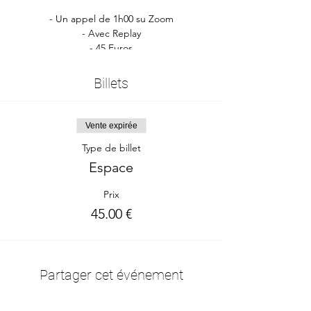
- Un appel de 1h00 su Zoom
- Avec Replay
- 45 Euros
- En ligne sur Zoom
- Outils Access Consciousness
Billets
L’heure dans le monde:
https://www.timeanddate.com/worldclock/fi
Vente expirée
xedtime.html?
msg=Espace&amp;iso=20230905T17&amp;p
Type de billet
1=945&amp;ah=1
Espace
Prix
45.00 €
Partager cet événement