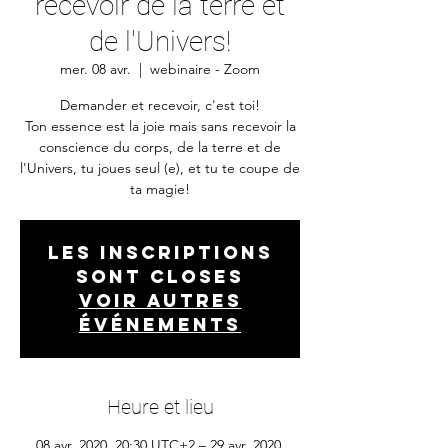
recevoir de la terre et
de l'Univers!
mer. 08 avr.
  |  
webinaire - Zoom
Demander et recevoir, c'est toi!
Ton essence est la joie mais sans recevoir la
conscience du corps, de la terre et de
l'Univers, tu joues seul (e), et tu te coupe de
ta magie!
Les inscriptions
sont closes
Voir autres
événements
Heure et lieu
08 avr. 2020, 20:30 UTC+2 – 29 avr. 2020,