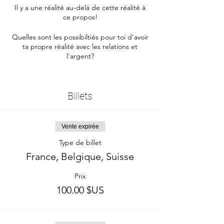
Il y a une réalité au-delà de cette réalité à
ce propos!
Quelles sont les possibiltiés pour toi d'avoir
ta propre réalité avec les relations et
l'argent?
Ton heure dans le monde:
https://bit.ly/3s3OLL6
Billets
Replay disponible
Vente expirée
Type de billet
France, Belgique, Suisse
Prix
100.00 $US