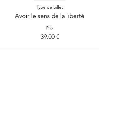
Type de billet
Avoir le sens de la liberté
Prix
39.00 €
Partager cet événement
Me contacter
Bienvenue à toutes tes questions!